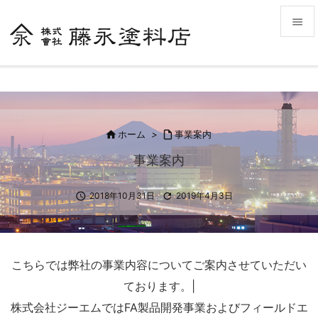


メニュ

前へ


ホーム
>

事業案内
次へ
事業案内

検索

2018年10月31日

2019年4月3日
こちらでは弊社の事業内容についてご案内させていただい
ております。|
株式会社ジーエムではFA製品開発事業およびフィールドエ