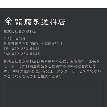
株式会社藤永塗料店
〒671-0224
兵庫県姫路市別所町佐土高尾472-1
TEL:079-253-5641
FAX:079-253-5645
株式会社藤永塗料店は兵庫県を中心に、お客様第一主義を
モットーに塗料関連商品をご提供する塗料の総合商社で
す。 塗料の在庫管理から配送、アフターサービスまで塗料
のことならなんでもご相談ください。